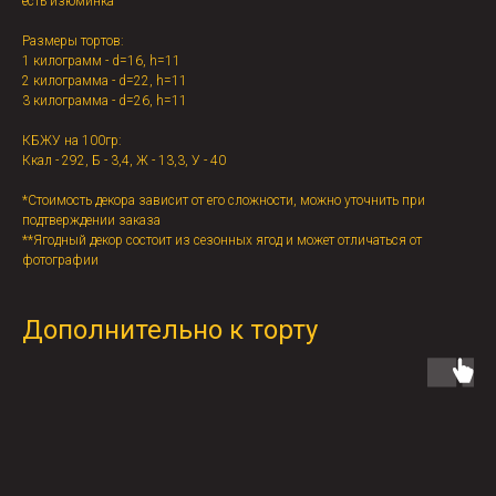
есть изюминка
Размеры тортов:
1 килограмм - d=16, h=11
2 килограмма - d=22, h=11
3 килограмма - d=26, h=11
КБЖУ на 100гр:
Ккал - 292, Б - 3,4, Ж - 13,3, У - 40
*Стоимость декора зависит от его сложности, можно уточнить при
подтверждении заказа
**Ягодный декор состоит из сезонных ягод и может отличаться от
фотографии
Дополнительно к торту