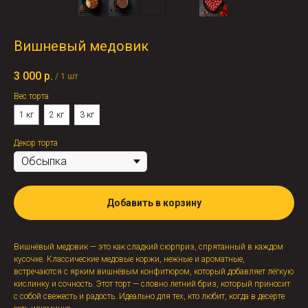
Вишневый медовик
3 000
р.
/
1 шт
Вес торта
1 кг
2 кг
3 кг
Декор торта
Добавить в корзину
Вишнёвый медовик — это как сладкий сюрприз, спрятанный в каждом
кусочке. Классические медовые коржи, нежные и ароматные,
встречаются с ярким вишнёвым конфитюром, который добавляет лёгкую
кислинку и сочность. Этот торт — словно летний бриз, который приносит
с собой свежесть и радость. Идеально для тех, кто любит, когда в десерте