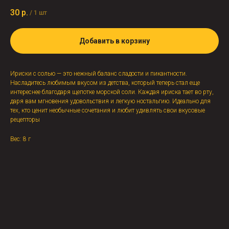
30
р.
/
1 шт
Добавить в корзину
Ириски с солью — это нежный баланс сладости и пикантности.
Насладитесь любимым вкусом из детства, который теперь стал еще
интереснее благодаря щепотке морской соли. Каждая ириска тает во рту,
даря вам мгновения удовольствия и легкую ностальгию. Идеально для
тех, кто ценит необычные сочетания и любит удивлять свои вкусовые
рецепторы
Вес: 8 г